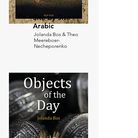
Site by Site -
Arabic
Jolanda Bos & Theo
Meereboer-
Necheporenko