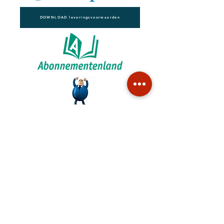
DOWNLOAD leveringsvoorwaarden
BLKVLD Uitgevers | Publishers
+31(0)6 54 99 22 22
info@blikveld.nl
Patrijzenstraat 11