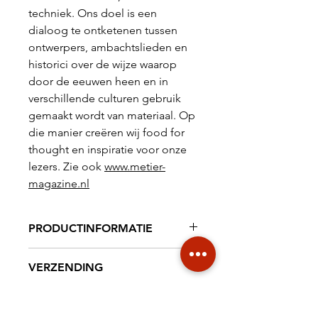
techniek. Ons doel is een
dialoog te ontketenen tussen
ontwerpers, ambachtslieden en
historici over de wijze waarop
door de eeuwen heen en in
verschillende culturen gebruik
gemaakt wordt van materiaal. Op
die manier creëren wij
food for
thought
en inspiratie voor onze
lezers.
Zie ook
www.metier-
magazine.nl
PRODUCTINFORMATIE
Tijdschrift 82 pag. 210 x 297 mm,
VERZENDING
full colour
€ 6,95 NL € 18,20
TAAL / LANGUAGE
INTERNATIONAL