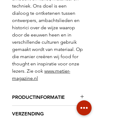
techniek. Ons doel is een
dialoog te ontketenen tussen
ontwerpers, ambachtslieden en
historici over de wijze waarop
door de eeuwen heen en in
verschillende culturen gebruik
gemaakt wordt van materiaal. Op
die manier creëren wij
food for
thought
en inspiratie voor onze
lezers.
Zie ook
www.metier-
magazine.nl
PRODUCTINFORMATIE
Tijdschrift 82 pag. 210 x 297 mm,
VERZENDING
full colour
€ 6,95 NL € 18,20
TAAL / LANGUAGE
INTERNATIONAL