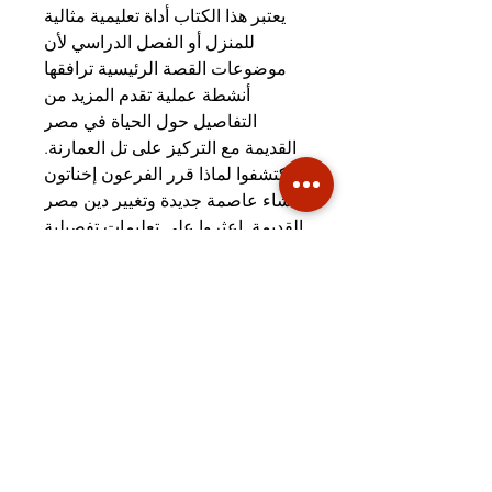
يعتبر هذا الكتاب أداة تعليمية مثالية
للمنزل أو الفصل الدراسي لأن
موضوعات القصة الرئيسية ترافقها
أنشطة عملية تقدم المزيد من
التفاصيل حول الحياة في مصر
القديمة مع التركيز على تل العمارنة.
اكتشفوا لماذا قرر الفرعون إخناتون
إنشاء عاصمة جديدة وتغيير دين مصر
القديمة. اعثروا على تعليمات تفصيلية
لصنع الطوب اللبن، وصنع الخبز
المصري القديم ونسج القماش، إلى
جانب أنشطة في الكتابة الإبداعية
والرياضيات والأنشطة العلمية
والفنية، وكلها تستند إلى المجالات
الرئيسية للمناهج الدراسية وتتحدى
القوالب النمطية المعتادة حول الحياة
المصرية