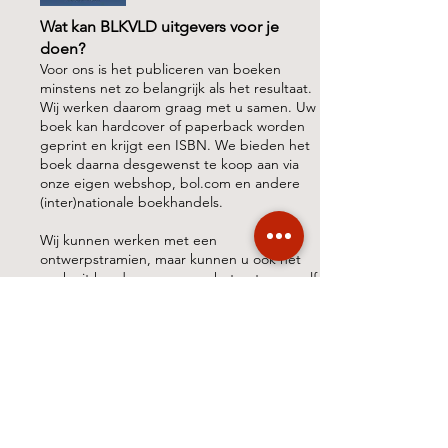
Wat kan BLKVLD uitgevers voor je
doen?
Voor ons is het publiceren van boeken
minstens net zo belangrijk als het resultaat.
Wij werken daarom graag met u samen. Uw
boek kan hardcover of paperback worden
geprint en krijgt een ISBN. We bieden het
boek daarna desgewenst te koop aan via
onze eigen webshop, bol.com en andere
(inter)nationale boekhandels.
Wij kunnen werken met een
ontwerpstramien, maar kunnen u ook het
werk uit handen nemen en het ontwerp zelf
op ons nemen, terwijl u nog steeds een
strakke prijs krijgt.
BLKVLD Uitgevers | Publishers